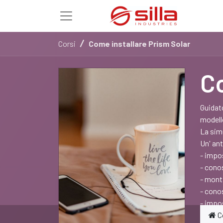
Corsi
Come installare Prism Solar
Co
Guidat
modell
La sim
Un' ant
- impo
- cono
- mont
- conos
- impo
C