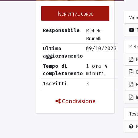
Iscriviti al corso
Vide
Responsabile
Michele
Brunelli
Mete
Ultimo
09/10/2023
aggiornamento
Tempo di
1 ora 4
C
completamento
minuti
Iscritti
3
F
I
Condivisione
Tes
M