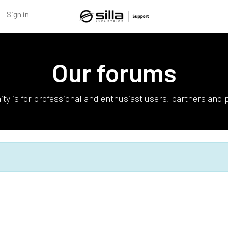
Sign in
Our forums
ty is for professional and enthusiast users, partners and