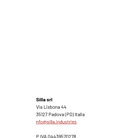
Silla srl
Via Lisbona 44
35127 Padova (PD) Italia
nfo@silla.industries
P.IVA 04439570278